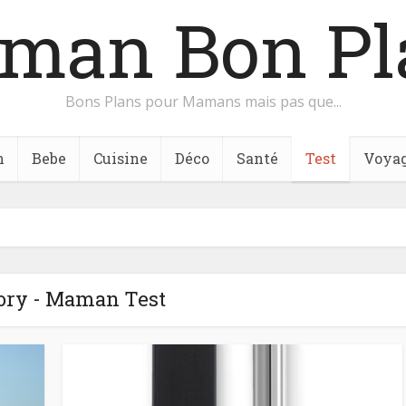
man Bon Pl
Bons Plans pour Mamans mais pas que...
n
Bebe
Cuisine
Déco
Santé
Test
Voya
ory - Maman Test