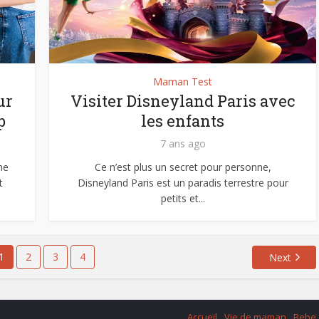
Maman Test
ur
Visiter Disneyland Paris avec
p
les enfants
7 ans ago
me
Ce n’est plus un secret pour personne,
t
Disneyland Paris est un paradis terrestre pour
petits et...
1
2
3
4
Next
Accueil
Vie de maman
Bebe