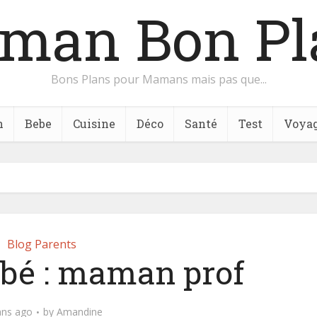
man Bon Pl
Bons Plans pour Mamans mais pas que...
n
Bebe
Cuisine
Déco
Santé
Test
Voya
Blog Parents
é : maman prof
ans ago
by
Amandine