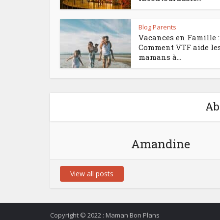
Blog Parents
Vacances en Famille :
Comment VTF aide le
mamans à...
Ab
Amandine
View all posts
Copyright © 2022 : Maman Bon Plans